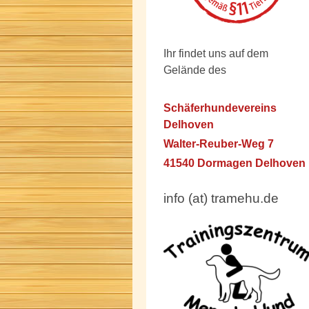
Ihr findet uns auf dem
Gelände des
Schäferhundevereins
Delhoven
Walter-Reuber-Weg 7
41540 Dormagen Delhoven
info (at) tramehu.de