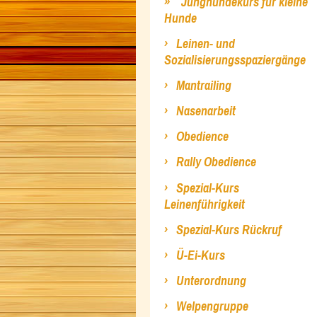
Junghundekurs für kleine
Hunde
Leinen- und
Sozialisierungsspaziergänge
Mantrailing
Nasenarbeit
Obedience
Rally Obedience
Spezial-Kurs
Leinenführigkeit
Spezial-Kurs Rückruf
Ü-Ei-Kurs
Unterordnung
Welpengruppe